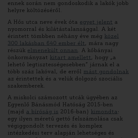
ennek során nem gondoskodik a lakók jobb
helyre költözéséről.
A Hős utca neve évek óta
egyet jelent
a
nyomorral és kilátástalansággal. A két
érintett tömbben néhány éve még
közel
300 lakásban 640 ember élt
, mára nagy
részük
elmenekült onnan
. A kőbányai
önkormányzat
kitart amellett
, hogy „a
lehető legtisztességesebben” járnak el a
több száz lakóval, de erről
mást gondolnak
az érintettek és a velük dolgozó szociális
szakemberek.
A miskolci számozott utcák ügyében az
Egyenlő Bánásmód Hatóság 2015-ben
(majd
a bíróság is
2016-ban)
kimondta
:
egy ilyen méretű gettó felszámolása csak
végiggondolt tervezés és komplex
intézkedési terv alapján lehetséges és