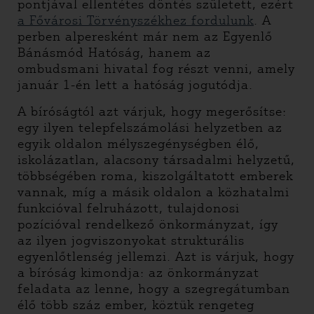
pontjával ellentétes döntés született, ezért
a Fővárosi Törvényszékhez fordulunk
. A
perben alperesként már nem az Egyenlő
Bánásmód Hatóság, hanem az
ombudsmani hivatal fog részt venni, amely
január 1-én lett a hatóság jogutódja.
A bíróságtól azt várjuk, hogy megerősítse:
egy ilyen telepfelszámolási helyzetben az
egyik oldalon mélyszegénységben élő,
iskolázatlan, alacsony társadalmi helyzetű,
többségében roma, kiszolgáltatott emberek
vannak, míg a másik oldalon a közhatalmi
funkcióval felruházott, tulajdonosi
pozícióval rendelkező önkormányzat, így
az ilyen jogviszonyokat strukturális
egyenlőtlenség jellemzi. Azt is várjuk, hogy
a bíróság kimondja: az önkormányzat
feladata az lenne, hogy a szegregátumban
élő több száz ember, köztük rengeteg