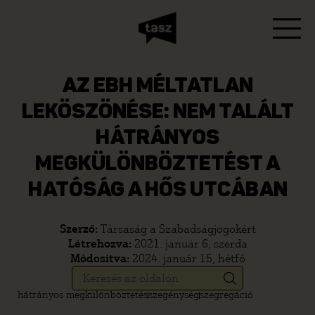
AZ EBH MÉLTATLAN
LEKÖSZÖNÉSE: NEM TALÁLT
HÁTRÁNYOS
MEGKÜLÖNBÖZTETÉST A
HATÓSÁG A HŐS UTCÁBAN
Szerző:
Társaság a Szabadságjogokért
Létrehozva:
2021. január 6, szerda
Módosítva:
2024. január 15, hétfő
hátrányos megkülönböztetés
szegénység
szegregáció