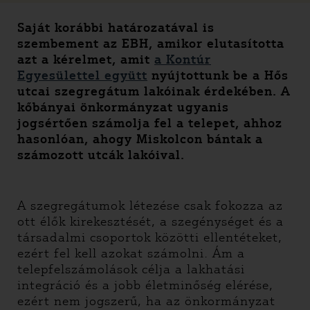
Saját korábbi határozatával is
szembement az EBH, amikor elutasította
azt a kérelmet, amit
a Kontúr
Egyesülettel együtt
nyújtottunk be a Hős
utcai szegregátum lakóinak érdekében. A
kőbányai önkormányzat ugyanis
jogsértően számolja fel a telepet, ahhoz
hasonlóan, ahogy Miskolcon bántak a
számozott utcák lakóival.
A szegregátumok létezése csak fokozza az
ott élők kirekesztését, a szegénységet és a
társadalmi csoportok közötti ellentéteket,
ezért fel kell azokat számolni. Ám a
telepfelszámolások célja a lakhatási
integráció és a jobb életminőség elérése,
ezért nem jogszerű, ha az önkormányzat