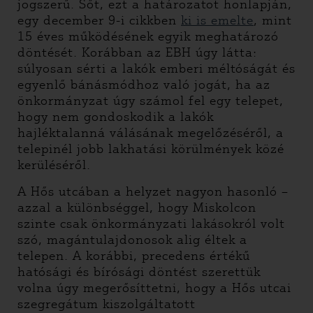
jogszerű. Sőt, ezt a határozatot honlapján,
egy december 9-i cikkben
ki is emelte
, mint
15 éves működésének egyik meghatározó
döntését. Korábban az EBH úgy látta:
súlyosan sérti a lakók emberi méltóságát és
egyenlő bánásmódhoz való jogát, ha az
önkormányzat úgy számol fel egy telepet,
hogy nem gondoskodik a lakók
hajléktalanná válásának megelőzéséről, a
telepinél jobb lakhatási körülmények közé
kerüléséről.
A Hős utcában a helyzet nagyon hasonló –
azzal a különbséggel, hogy Miskolcon
szinte csak önkormányzati lakásokról volt
szó, magántulajdonosok alig éltek a
telepen. A korábbi, precedens értékű
hatósági és bírósági döntést szerettük
volna úgy megerősíttetni, hogy a Hős utcai
szegregátum kiszolgáltatott