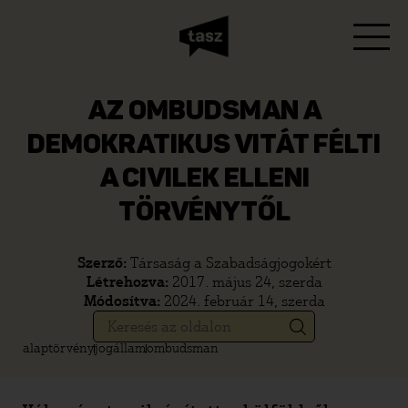
AZ OMBUDSMAN A
DEMOKRATIKUS VITÁT FÉLTI
A CIVILEK ELLENI
TÖRVÉNYTŐL
Szerző:
Társaság a Szabadságjogokért
Létrehozva:
2017. május 24, szerda
Módosítva:
2024. február 14, szerda
alaptörvény
jogállam
ombudsman