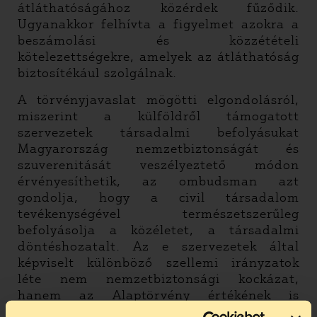
átláthatóságához közérdek fűződik.
Ugyanakkor felhívta a figyelmet azokra a
beszámolási és közzétételi
kötelezettségekre, amelyek az átláthatóság
biztosítékául szolgálnak.
A törvényjavaslat mögötti elgondolásról,
miszerint a külföldről támogatott
szervezetek társadalmi befolyásukat
Magyarország nemzetbiztonságát és
szuverenitását veszélyeztető módon
érvényesíthetik, az ombudsman azt
gondolja, hogy a civil társadalom
tevékenységével természetszerűleg
befolyásolja a közéletet, a társadalmi
döntéshozatalt. Az e szervezetek által
képviselt különböző szellemi irányzatok
léte nem nemzetbiztonsági kockázat,
hanem az Alaptörvény értékének is
tekintett pluralizmus velejárója.