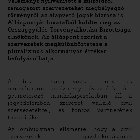
Véleményt nyilvánított a külföldről
támogatott szervezeteket megbélyegző
törvényről az alapvető jogok biztosa is.
Álláspontját hivatalból küldte meg az
Országgyűlés Törvényalkotási Bizottsága
elnökének. Az álláspont szerint a
szervezetek megkülönböztetése a
pluralizmus alkotmányos értékét
befolyásolhatja.
A biztos hangsúlyozta, hogy az
ombudsmani intézmény évtizedek óta
gyümölcsöző munkakapcsolatban áll a
jogvédelemben szerepet vállaló civil
szervezetekkel, és fontos partnerének
tekinti őket.
Az ombudsman elismerte, hogy a civil
szervezetek gazdálkodásának