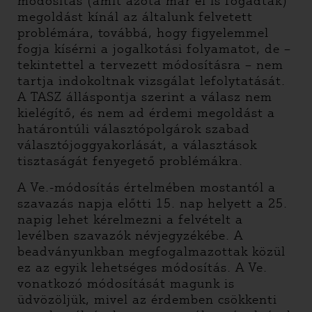
módosítás (amit azóta már el is fogadtak)
megoldást kínál az általunk felvetett
problémára, továbbá, hogy figyelemmel
fogja kísérni a jogalkotási folyamatot, de –
tekintettel a tervezett módosításra – nem
tartja indokoltnak vizsgálat lefolytatását.
A TASZ álláspontja szerint a válasz nem
kielégítő, és nem ad érdemi megoldást a
határontúli választópolgárok szabad
választójoggyakorlását, a választások
tisztaságát fenyegető problémákra.
A Ve.-módosítás értelmében mostantól a
szavazás napja előtti 15. nap helyett a 25.
napig lehet kérelmezni a felvételt a
levélben szavazók névjegyzékébe. A
beadványunkban megfogalmazottak közül
ez az egyik lehetséges módosítás. A Ve.
vonatkozó módosítását magunk is
üdvözöljük, mivel az érdemben csökkenti