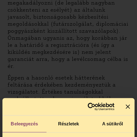
megakadályozni (de legalább nagyban
csökkenteni az esélyét) az általunk
javasolt, biztonságosabb kézbesítési
megoldásokkal (futárszolgálat, diplomáciai
poggyászként kiszállított szavazólapok).
Önmagában ugyanis az, hogy korábban jár
le a határidő a regisztrációra (és így a
kiküldés megkezdésére is) nem jelent
garanciát arra, hogy a levélcsomag célba is
ér.
Éppen a hasonló esetek hátterének
feltárása érdekében kezdeményeztük a
vizsgálatot. Értékes tanulságokkal
szolgálhatott volna a vizsgálat abból a
szempontból is, hogy megállapítható lett
volna, hol, mely hatóság, hivatal vagy más
szerv tevékenysége során merültek fel
Beleegyezés
Részletek
A sütikről
mulasztások. Ebből pedig megtudhattuk
volna, kinek — pl. A Nemzeti Választási