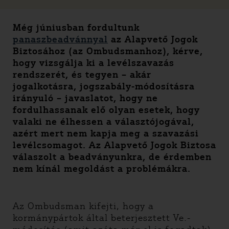
Még júniusban fordultunk
panaszbeadvánnyal
az Alapvető Jogok
Biztosához (az Ombudsmanhoz), kérve,
hogy vizsgálja ki a levélszavazás
rendszerét, és tegyen – akár
jogalkotásra, jogszabály-módosításra
irányuló – javaslatot, hogy ne
fordulhassanak elő olyan esetek, hogy
valaki ne élhessen a választójogával,
azért mert nem kapja meg a szavazási
levélcsomagot. Az Alapvető Jogok Biztosa
válaszolt a beadványunkra, de érdemben
nem kínál megoldást a problémákra.
Az Ombudsman kifejti, hogy a
kormánypártok által beterjesztett Ve.-