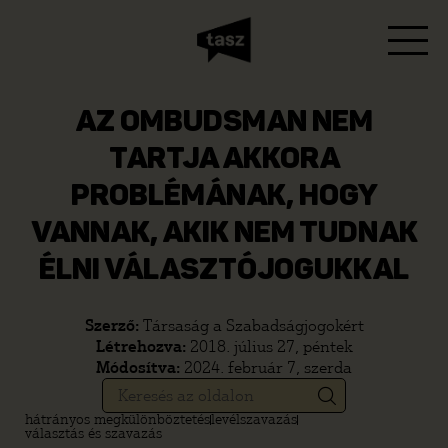
AZ OMBUDSMAN NEM
TARTJA AKKORA
PROBLÉMÁNAK, HOGY
VANNAK, AKIK NEM TUDNAK
ÉLNI VÁLASZTÓJOGUKKAL
Szerző:
Társaság a Szabadságjogokért
Létrehozva:
2018. július 27, péntek
Módosítva:
2024. február 7, szerda
hátrányos megkülönböztetés
levélszavazás
választás és szavazás