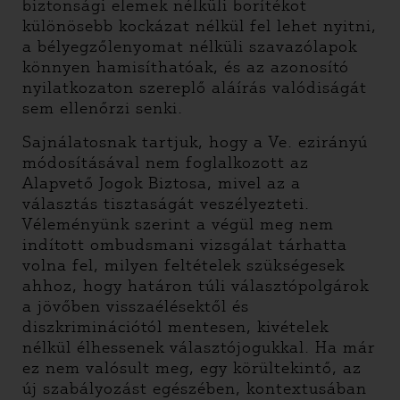
biztonsági elemek nélküli borítékot
különösebb kockázat nélkül fel lehet nyitni,
a bélyegzőlenyomat nélküli szavazólapok
könnyen hamisíthatóak, és az azonosító
nyilatkozaton szereplő aláírás valódiságát
sem ellenőrzi senki.
Sajnálatosnak tartjuk, hogy a Ve. ezirányú
módosításával nem foglalkozott az
Alapvető Jogok Biztosa, mivel az a
választás tisztaságát veszélyezteti.
Véleményünk szerint a végül meg nem
indított ombudsmani vizsgálat tárhatta
volna fel, milyen feltételek szükségesek
ahhoz, hogy határon túli választópolgárok
a jövőben visszaélésektől és
diszkriminációtól mentesen, kivételek
nélkül élhessenek választójogukkal. Ha már
ez nem valósult meg, egy körültekintő, az
új szabályozást egészében, kontextusában