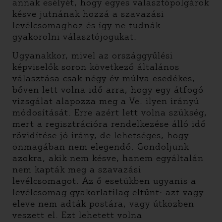
annak esélyét, hogy egyes választópolgárok
késve jutnának hozzá a szavazási
levélcsomaghoz és így ne tudnák
gyakorolni választójogukat.
Ugyanakkor, mivel az országgyűlési
képviselők soron következő általános
választása csak négy év múlva esedékes,
bőven lett volna idő arra, hogy egy átfogó
vizsgálat alapozza meg a Ve. ilyen irányú
módosítását. Erre azért lett volna szükség,
mert a regisztrációra rendelkezése álló idő
rövidítése jó irány, de lehetséges, hogy
önmagában nem elegendő. Gondoljunk
azokra, akik nem késve, hanem egyáltalán
nem kapták meg a szavazási
levélcsomagot. Az ő esetükben ugyanis a
levélcsomag gyakorlatilag eltűnt: azt vagy
eleve nem adták postára, vagy útközben
veszett el. Ezt lehetett volna