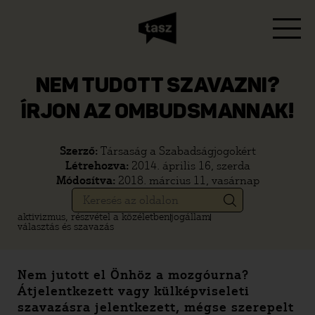
NEM TUDOTT SZAVAZNI?
ÍRJON AZ OMBUDSMANNAK!
Szerző:
Társaság a Szabadságjogokért
Létrehozva:
2014. április 16, szerda
Módosítva:
2018. március 11, vasárnap
aktivizmus, részvétel a közéletben
jogállam
választás és szavazás
Nem jutott el Önhöz a mozgóurna?
Átjelentkezett vagy külképviseleti
szavazásra jelentkezett, mégse szerepelt