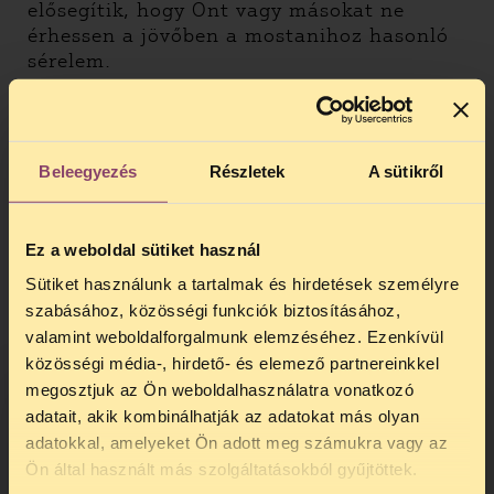
elősegítik, hogy Önt vagy másokat ne
érhessen a jövőben a mostanihoz hasonló
sérelem.
Így tud panaszt tenni:
1. Töltse le az Ön esetét jellemző
mintalevelet:
Beleegyezés
Részletek
A sütikről
–
mintalevél
, ha nem érkezett meg Önhöz a
mozgóurna
Ez a weboldal sütiket használ
–
mintalevél
, ha átjelentkezés vagy
Sütiket használunk a tartalmak és hirdetések személyre
külképviseleti szavazás esetén nem
szabásához, közösségi funkciók biztosításához,
szerepelt a névjegyzékben
valamint weboldalforgalmunk elemzéséhez. Ezenkívül
közösségi média-, hirdető- és elemező partnereinkkel
2. Egészítse ki adataival a mintalevelet:
megosztjuk az Ön weboldalhasználatra vonatkozó
töltse ki a dokumentum sárgával kiemelt
adatait, akik kombinálhatják az adatokat más olyan
részeit!
adatokkal, amelyeket Ön adott meg számukra vagy az
TELEFONOS JOGSEGÉLY
3. Nyomtassa ki, és kézzel írja alá a levelet!
Ön által használt más szolgáltatásokból gyűjtöttek.