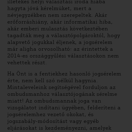
illetékes helyi választási iroda hiába
hagyta jóvá kérelmüket, mert a
névjegyzékben nem szerepeltek. Akár
erőforráshiány, akár informatikai hiba,
akár emberi mulasztás következtében
tagadták meg a választópolgároktól, hogy
alapvető jogukkal éljenek, a jogsérelem
már aligha orvosolható: az érintettek a
2014-es országgyűlési választásokon nem
vehettek részt.
Ha Önt is a fentiekhez hasonló jogsérelem
érte, nem kell szó nélkül hagynia.
Mintaleveleink segítségével forduljon az
ombudsmanhoz választójogának sérelme
miatt! Az ombudsmannak joga van
vizsgálatot indítani ügyében, felderíteni a
jogsérelemhez vezető okokat, és
jogszabály-módosítást vagy egyéb
eljárásokat is kezdeményezni, amelyek