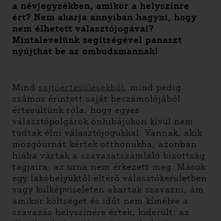
a névjegyzékben, amikor a helyszínre
ért? Nem akarja annyiban hagyni, hogy
nem élhetett választójogával?
Mintalevelünk segítségével panaszt
nyújthat be az ombudsmannak!
Mind
sajtóértesülésekből
, mind pedig
számos érintett saját beszámolójából
értesültünk róla, hogy egyes
választópolgárok önhibájukon kívül nem
tudtak élni választójogukkal. Vannak, akik
mozgóurnát kértek otthonukba, azonban
hiába vártak a szavazatszámláló bizottság
tagjaira: az urna nem érkezett meg. Mások
egy lakóhelyüktől eltérő választókerületben
vagy külképviseleten akartak szavazni, ám
amikor költséget és időt nem kímélve a
szavazás helyszínére értek, kiderült: az