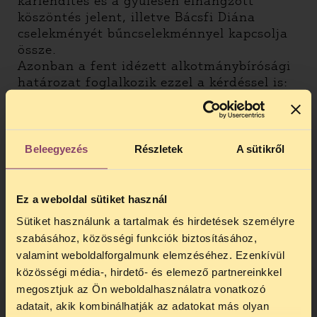
karlendítés és a gyűlésen elhangzott
köszöntés jelent, illetve Bácsfi Diána
cselekményét bűncselekménnyel kapcsolja
össze.
Azonban a fent idézett alkotmánybírósági
határozat foglalkozik ezzel a kérdéssel is:
"Egy valóban szabad társadalomban a
szélsőséges nézetek hangoztatása
önmagában nem idéz elő zavargásokat,
hanem hozzájárul a köznyugalom és
Beleegyezés
Részletek
A sütikről
közrend alakításához, a lakosság
toleranciaszintjének emeléséhez. Ahol
sokféle véleménnyel találkozhatnak az
Ez a weboldal sütiket használ
emberek, a közvélemény toleráns lesz."
Sütiket használunk a tartalmak és hirdetések személyre
"Ez a szabadság az olyan véleményeket is
szabásához, közösségi funkciók biztosításához,
megilleti, amelyek sértőek,
valamint weboldalforgalmunk elemzéséhez. Ezenkívül
meghökkentőek, vagy aggodalmat
közösségi média-, hirdető- és elemező partnereinkkel
keltenek. Ezt követeli meg a pluralizmus, a
megosztjuk az Ön weboldalhasználatra vonatkozó
tolerancia és a felvilágosultság, amely
adatait, akik kombinálhatják az adatokat más olyan