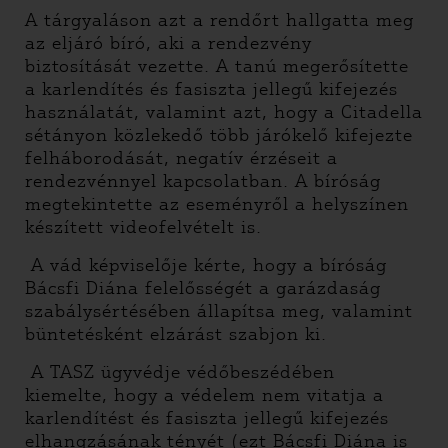
A tárgyaláson azt a rendőrt hallgatta meg
az eljáró bíró, aki a rendezvény
biztosítását vezette. A tanú megerősítette
a karlendítés és fasiszta jellegű kifejezés
használatát, valamint azt, hogy a Citadella
sétányon közlekedő több járókelő kifejezte
felháborodását, negatív érzéseit a
rendezvénnyel kapcsolatban. A bíróság
megtekintette az eseményről a helyszínen
készített videofelvételt is.
A vád képviselője kérte, hogy a bíróság
Bácsfi Diána felelősségét a garázdaság
szabálysértésében állapítsa meg, valamint
büntetésként elzárást szabjon ki.
A TASZ ügyvédje védőbeszédében
kiemelte, hogy a védelem nem vitatja a
karlendítést és fasiszta jellegű kifejezés
elhangzásának tényét (ezt Bácsfi Diána is