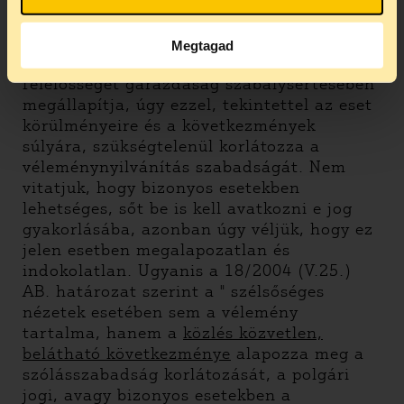
karlendítés a vélemény kinyilvánításának
egy módja, hiszen a társadalom többsége
számára többletjelentést hordoz. Így abban
Megtagad
az esetben, ha a bíróság Bácsfi Diána
felelősségét garázdaság szabálysértésében
megállapítja, úgy ezzel, tekintettel az eset
körülményeire és a következmények
súlyára, szükségtelenül korlátozza a
véleménynyilvánítás szabadságát. Nem
vitatjuk, hogy bizonyos esetekben
lehetséges, sőt be is kell avatkozni e jog
gyakorlásába, azonban úgy véljük, hogy ez
jelen esetben megalapozatlan és
indokolatlan. Ugyanis a 18/2004 (V.25.)
AB. határozat szerint a " szélsőséges
nézetek esetében sem a vélemény
tartalma, hanem a
közlés közvetlen,
belátható következménye
alapozza meg a
szólásszabadság korlátozását, a polgári
jogi, avagy bizonyos esetekben a