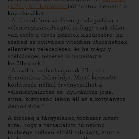
(V.25.) AB. határozat
ból fontos kiemelni a
következőket:
" A társadalom szellemi gazdagodása a
véleményszabadságtól is függ: csak akkor
van esély a téves nézetek kiszűrésére, ha
szabad és nyilvános vitákban ütközhetnek
ellentétes vélekedések, és ha mégoly
szélsőséges nézetek is napvilágra
kerülhetnek."
" A szólás szabadságának állapota a
demokrácia fokmérője. Minél kevesebb
korlátozás nélkül érvényesülhet a
véleményalkotás és- nyilvánítás joga,
annál biztosabb lábon áll az alkotmányos
demokrácia."
A bíróság a tárgyaláson többször kitért
arra, hogy a társadalom túlnyomó
többsége mélyen elítéli mindazt, amit a