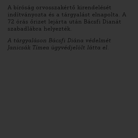
A bíróság orvosszakértő kirendelését
indítványozta és a tárgyalást elnapolta. A
72 órás őrizet lejárta után Bácsfi Dianát
szabadlábra helyezték.
A tárgyaláson Bácsfi Diána védelmét
Janicsák Tímea ügyvédjelölt látta el.