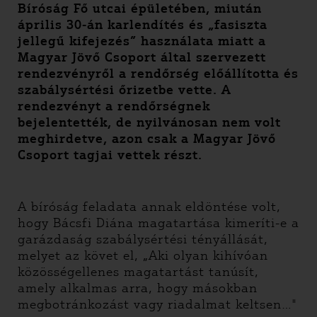
Bíróság Fő utcai épületében, miután
április 30-án karlendítés és „fasiszta
jellegű kifejezés” használata miatt a
Magyar Jövő Csoport által szervezett
rendezvényről a rendőrség előállította és
szabálysértési őrizetbe vette. A
rendezvényt a rendőrségnek
bejelentették, de nyilvánosan nem volt
meghirdetve, azon csak a Magyar Jövő
Csoport tagjai vettek részt.
A bíróság feladata annak eldöntése volt,
hogy Bácsfi Diána magatartása kimeríti-e a
garázdaság szabálysértési tényállását,
melyet az követ el, „Aki olyan kihívóan
közösségellenes magatartást tanúsít,
amely alkalmas arra, hogy másokban
megbotránkozást vagy riadalmat keltsen…"