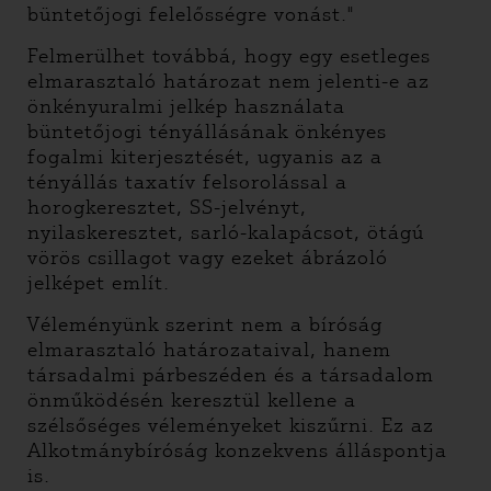
büntetőjogi felelősségre vonást."
Felmerülhet továbbá, hogy egy esetleges
elmarasztaló határozat nem jelenti-e az
önkényuralmi jelkép használata
büntetőjogi tényállásának önkényes
fogalmi kiterjesztését, ugyanis az a
tényállás taxatív felsorolással a
horogkeresztet, SS-jelvényt,
nyilaskeresztet, sarló-kalapácsot, ötágú
vörös csillagot vagy ezeket ábrázoló
jelképet említ.
Véleményünk szerint nem a bíróság
elmarasztaló határozataival, hanem
társadalmi párbeszéden és a társadalom
önműködésén keresztül kellene a
szélsőséges véleményeket kiszűrni. Ez az
Alkotmánybíróság konzekvens álláspontja
is.