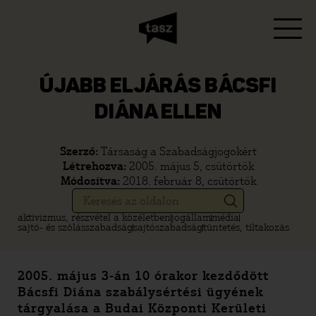
ÚJABB ELJÁRÁS BÁCSFI
DIÁNA ELLEN
Szerző:
Társaság a Szabadságjogokért
Létrehozva:
2005. május 5, csütörtök
Módosítva:
2018. február 8, csütörtök
aktivizmus, részvétel a közéletben
jogállam
média
sajtó- és szólásszabadság
sajtószabadság
tüntetés, tiltakozás
2005. május 3-án 10 órakor kezdődött
Bácsfi Diána szabálysértési ügyének
tárgyalása a Budai Központi Kerületi