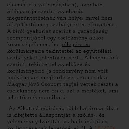
elismerte a vallomásában), azonban
álláspontja szerint az eljárás
megszüntetésének van helye, mivel nem
állapítható meg szabálysértés elkövetése.
A bírói gyakorlat szerint a garázdaság
szempontjából egy cselekmény akkor
közösségellenes, ha
jellegére és
körülményeire tekintettel az együttélési
szabályokat jelentősen sérti.
Álláspontunk
szerint, tekintettel az elkövetés
körülményeire (a rendezvény nem volt
nyilvánosan meghirdetve, azon csak a
Magyar Jövő Csoport tagjai vettek részt) a
cselekmény nem éri el azt a mértéket, ami
jelentősnek mondható.
Az Alkotmánybíróság több határozatában
is kifejtette álláspontját a szólás-, és
véleménynyilvánítás szabadságáról és
korlátozásának lehetőségeiről. A
18/2004