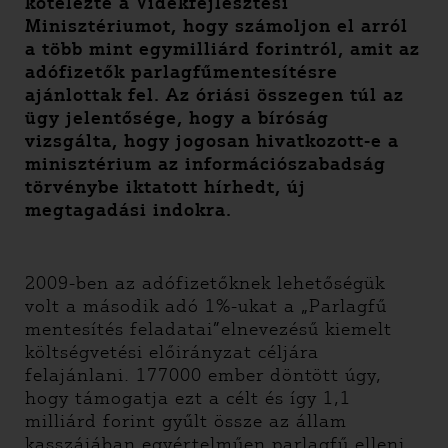
kötelezte a Vidékfejlesztési
Minisztériumot, hogy számoljon el arról
a több mint egymilliárd forintról, amit az
adófizetők parlagfűmentesítésre
ajánlottak fel. Az óriási összegen túl az
ügy jelentősége, hogy a bíróság
vizsgálta, hogy jogosan hivatkozott-e a
minisztérium az információszabadság
törvénybe iktatott hírhedt, új
megtagadási indokra.
2009-ben az adófizetőknek lehetőségük
volt a második adó 1%-ukat a „Parlagfű
mentesítés feladatai”elnevezésű kiemelt
költségvetési előirányzat céljára
felajánlani. 177000 ember döntött úgy,
hogy támogatja ezt a célt és így 1,1
milliárd forint gyűlt össze az állam
kasszájában egyértelműen parlagfű elleni