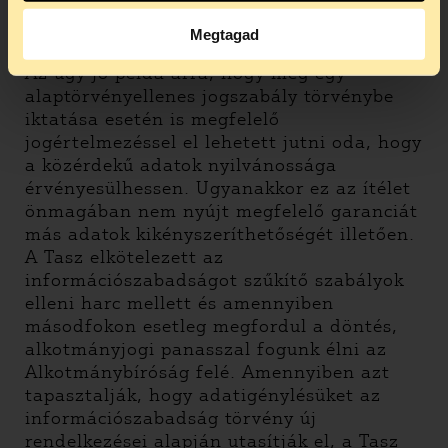
közérdeket az érintettek száma és az
adatok mögött lévő közpénz nagysága.
Megtagad
Az ügy jó példa arra, hogy még egy
alaptörvényellenes jogszabály törvénybe
iktatása esetén is megfelelő
jogértelmezéssel el lehetett jutni oda, hogy
a közérdekű adatok nyilvánossága
érvényesülhessen. Ugyanakkor ez az ítélet
önmagában nem nyújt megfelelő garanciát
más adatok kikényszeríthetőségét illetően.
A Tasz elkötelezett az
információszabadságot szűkítő szabályok
elleni harc mellett és amennyiben
másodfokon esetleg megfordul a döntés,
alkotmányjogi panasszal fogunk élni az
Alkotmánybíróság felé. Amennyiben azt
tapasztalják, hogy adatigénylésüket az
információszabadság törvény új
rendelkezései alapján utasítják el, a Tasz