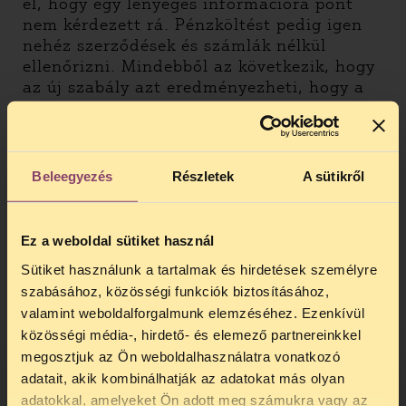
el, hogy egy lényeges információra pont
nem kérdezett rá. Pénzköltést pedig igen
nehéz szerződések és számlák nélkül
ellenőrizni. Mindebből az következik, hogy
az új szabály azt eredményezheti, hogy a
közérdekű adatok megszerzéséhez és
terjesztéséhez fűződő alapjog súlyosan
korlátozódik, akár teljesen ki is üresedik.
Beleegyezés
Részletek
A sütikről
Ahogy azt a Törvényszék is hangsúlyozta, a
minisztérium nyár közepéig érdemi
védekezést nem terjesztett elő (sem nem
Ez a weboldal sütiket használ
válaszolt az adatigénylésre, sem az első
tárgyaláson), hanem megvárta a
Sütiket használunk a tartalmak és hirdetések személyre
módosítás hatályba lépését és akkor
szabásához, közösségi funkciók biztosításához,
azonnal hivatkozott az átfogó
valamint weboldalforgalmunk elemzéséhez. Ezenkívül
adatigénylések megtagadhatóságára. Az
közösségi média-, hirdető- és elemező partnereinkkel
alperes ezen kívül védekezett azzal, hogy a
megosztjuk az Ön weboldalhasználatra vonatkozó
kb. 650 millió forintnyi átcsoportosított
adatait, akik kombinálhatják az adatokat más olyan
összeggel sajnos nem is tudna elszámolni,
adatokkal, amelyeket Ön adott meg számukra vagy az