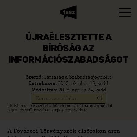
ÚJRAÉLESZTETTE A
BÍRÓSÁG AZ
INFORMÁCIÓSZABADSÁGOT
Szerző:
Társaság a Szabadságjogokért
Létrehozva:
2013. október 15, kedd
Módosítva:
2018. április 24, kedd
aktivizmus, részvétel a közéletben
átláthatóság
média
sajtó- és szólásszabadság
sajtószabadság
A Fővárosi Törvényszék elsőfokon arra