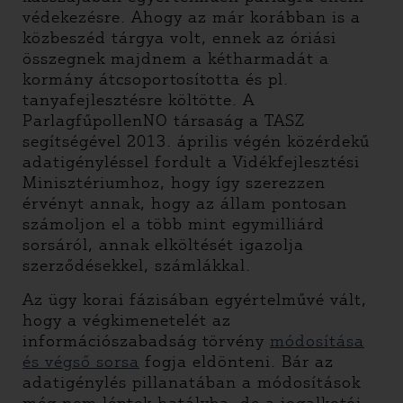
védekezésre. Ahogy az már korábban is a
közbeszéd tárgya volt, ennek az óriási
összegnek majdnem a kétharmadát a
kormány átcsoportosította és pl.
tanyafejlesztésre költötte. A
ParlagfűpollenNO társaság a TASZ
segítségével 2013. április végén közérdekű
adatigényléssel fordult a Vidékfejlesztési
Minisztériumhoz, hogy így szerezzen
érvényt annak, hogy az állam pontosan
számoljon el a több mint egymilliárd
sorsáról, annak elköltését igazolja
szerződésekkel, számlákkal.
Az ügy korai fázisában egyértelművé vált,
hogy a végkimenetelét az
információszabadság törvény
módosítása
és végső sorsa
fogja eldönteni. Bár az
adatigénylés pillanatában a módosítások