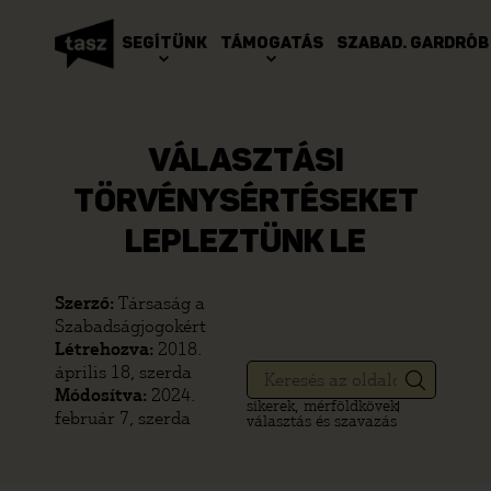
SEGÍTÜNK
TÁMOGATÁS
SZABAD. GARDRÓB
VÁLASZTÁSI
TÖRVÉNYSÉRTÉSEKET
LEPLEZTÜNK LE
Szerző:
Társaság a
Szabadságjogokért
Létrehozva:
2018.
április 18, szerda
Módosítva:
2024.
sikerek, mérföldkövek
február 7, szerda
választás és szavazás