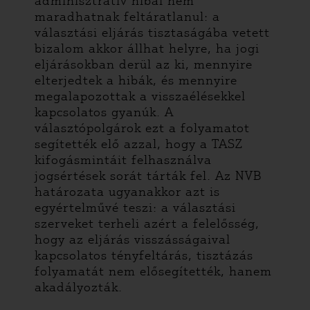
adminisztratív hibái nem
maradhatnak feltáratlanul: a
választási eljárás tisztaságába vetett
bizalom akkor állhat helyre, ha jogi
eljárásokban derül az ki, mennyire
elterjedtek a hibák, és mennyire
megalapozottak a visszaélésekkel
kapcsolatos gyanúk. A
választópolgárok ezt a folyamatot
segítették elő azzal, hogy a TASZ
kifogásmintáit felhasználva
jogsértések sorát tárták fel. Az NVB
határozata ugyanakkor azt is
egyértelművé teszi: a választási
szerveket terheli azért a felelősség,
hogy az eljárás visszásságaival
kapcsolatos tényfeltárás, tisztázás
folyamatát nem elősegítették, hanem
akadályozták.