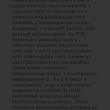
Választási Bizottság (NVB) Pákozd
polgármesterét, mert közvetlenül a
választás előtt az interneten és a
pákozdi postaládákba eljuttatott
levelében a kormánypártok mellett
kampányolt – a konkrét poltikai erők
nevének említése nélkül. Az NVB
határozata kimondta, hogy a
választási alapelvek megsértésére
nem csak a jelölő szervezet melletti
nyílt állásfoglalás vezet, hanem az
adott párt választási kampányban
széles körben ismertetett
álláspontjának állami, önkormányzati
népszerűsítése is. Az is kiderült a
határozatból, hogy a polgármester
megsértette a jelöltek és jelölő
szervezetek esélyegyenlőségét
biztosító törvényi szabályt, illetve
súlyosbító körülményként értékelte az