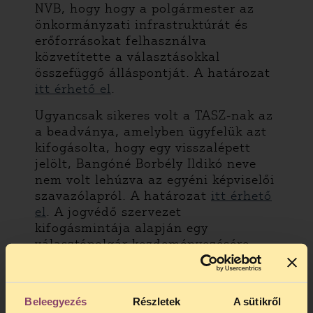
NVB, hogy hogy a polgármester az
önkormányzati infrastruktúrát és
erőforrásokat felhasználva
közvetítette a választásokkal
összefüggő álláspontját. A határozat
itt érhető el
.
Ugyancsak sikeres volt a TASZ-nak az
a beadványa, amelyben ügyfelük azt
kifogásolta, hogy egy visszalépett
jelölt, Bangóné Borbély Ildikó neve
nem volt lehúzva az egyéni képviselői
szavazólapról. A határozat
itt érhető
el
. A jogvédő szervezet
kifogásmintája alapján egy
választópolgár kezdeményezésére
szintén megállapította a Pest megye
02. számú Országgyűlési Egyéni
Választókerület Választási Bizottsága,
Beleegyezés
Részletek
A sütikről
hogy Solymár 05. számú