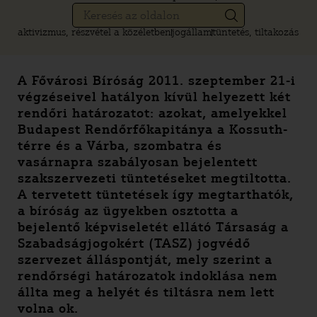
aktivizmus, részvétel a közéletben
jogállam
tüntetés, tiltakozás
A Fővárosi Bíróság 2011. szeptember 21-i
végzéseivel hatályon kívül helyezett két
rendőri határozatot: azokat, amelyekkel
Budapest Rendőrfőkapitánya a Kossuth-
térre és a Várba, szombatra és
vasárnapra szabályosan bejelentett
szakszervezeti tüntetéseket megtiltotta.
A tervetett tüntetések így megtarthatók,
a bíróság az ügyekben osztotta a
bejelentő képviseletét ellátó Társaság a
Szabadságjogokért (TASZ) jogvédő
szervezet álláspontját, mely szerint a
rendőrségi határozatok indoklása nem
állta meg a helyét és tiltásra nem lett
volna ok.