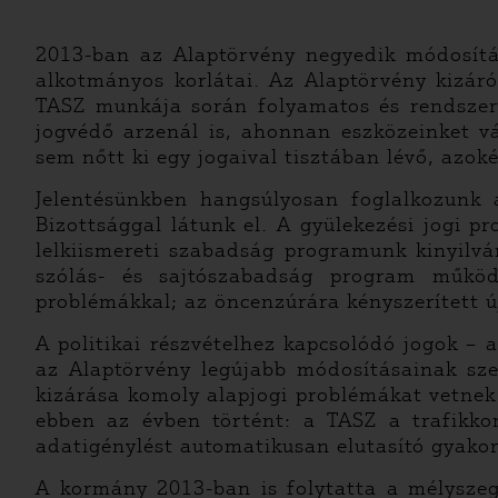
2013-ban az Alaptörvény negyedik módosítá
alkotmányos korlátai. Az Alaptörvény kizáró
TASZ munkája során folyamatos és rendszers
jogvédő arzenál is, ahonnan eszközeinket vá
sem nőtt ki egy jogaival tisztában lévő, azok
Jelentésünkben hangsúlyosan foglalkozunk 
Bizottsággal látunk el. A gyülekezési jogi p
lelkiismereti szabadság programunk kinyilvá
szólás- és sajtószabadság program működ
problémákkal; az öncenzúrára kényszerített ú
A politikai részvételhez kapcsolódó jogok – a
az Alaptörvény legújabb módosításainak sze
kizárása komoly alapjogi problémákat vetnek 
ebben az évben történt: a TASZ a trafikkon
adatigénylést automatikusan elutasító gyakorl
A kormány 2013-ban is folytatta a mélysze