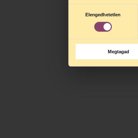
alatt is elér
Hozzájárulás
Elengedhetetlen
kiválasztása
Megtagad