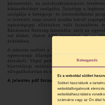
kármentést, az antidiszkriminációs törekvés
kiküszöbölését szolgálta. Szintúgy a legkis
szolgálja a betegjogi- és önrendelkezési pro
is intenzív, napi szintű munka hárult jogsegé
egészségügyi ellátáshoz való hozzáférés 
Bánásmód Hatóság kimondta: sérti az egyenlő
vel élőket, illetve AIDS betegeket, és az 
érdekében.
A jelentés mellett a TASZ különböző filmekb
egyenrangú állampolgárokként Magyarorsz
Beleegyezés
életükről. Végül pedig a jelenlegi államhat
büntetőjogi eszközök kizárólagossá tétele, 
elfogadhatatlan és súlyos társadalmi károkkal
Ez a weboldal sütiket haszn
A jelentés pdf formátumban
innen letölthe
Sütiket használunk a tartal
TELEFO
weboldalforgalmunk elemzésé
Kedves érdek
weboldalhasználatra vonatko
augusztus 2
számukra vagy az Ön által ha
kedden, 13 é