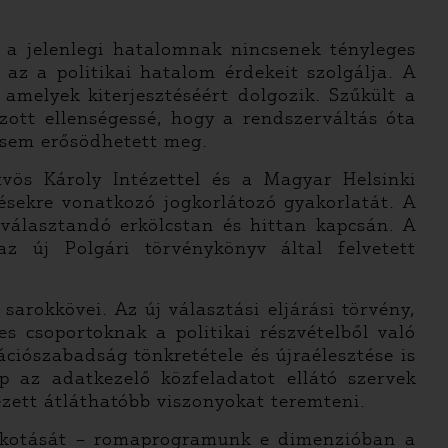
a jelenlegi hatalomnak nincsenek tényleges
az a politikai hatalom érdekeit szolgálja. A
melyek kiterjesztéséért dolgozik. Szűkült a
zott ellenségessé, hogy a rendszerváltás óta
m sem erősödhetett meg.
vös Károly Intézettel és a Magyar Helsinki
tésekre vonatkozó jogkorlátozó gyakorlatát. A
 választandó erkölcstan és hittan kapcsán. A
 új Polgári törvénykönyv által felvetett
sarokkövei. Az új választási eljárási törvény,
 csoportoknak a politikai részvételből való
ciószabadság tönkretétele és újraélesztése is
p az adatkezelő közfeladatot ellátó szervek
kezett átláthatóbb viszonyokat teremteni.
alkotását – romaprogramunk e dimenzióban a