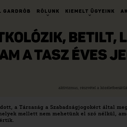
. GARDRÓB
RÓLUNK
KIEMELT ÜGYEINK
A
KOLÓZIK, BETILT, L
AM A TASZ ÉVES J
aktivizmus, részvétel a közéletben
átl
adott, a Társaság a Szabadságjogokért által me
amelyek mellett nem mehetünk el szó nélkül, a
rtik.