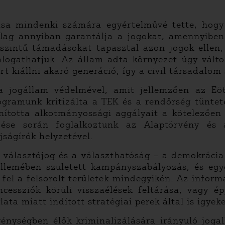
sa mindenki számára egyértelművé tette, hogy 
lag annyiban garantálja a jogokat, amennyiben 
zintű támadásokat tapasztal azon jogok ellen, a
logathatjuk. Az állam adta környezet úgy válto
ért kiállni akaró generáció, így a civil társadalo
a jogállam védelmével, amit jellemzően az Eöt
rogramunk kritizálta a TEK és a rendőrség tünte
nította alkotmányossági aggályait a kötelezően
ése során foglalkoztunk az Alaptörvény és az
jságírók helyzetével.
 választójog és a választhatóság – a demokrácia 
llemében született kampányszabályozás, és egyes
fel a felsorolt területek mindegyikén. Az informá
cessziók körüli visszaélések feltárása, vagy ép
ata miatt indított stratégiai perek által is igye
génységben élők kriminalizálására irányuló jog