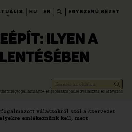
KTUÁLIS
HU
EN
EGYSZERŰ NÉZET
EÉPÍT: ILYEN A
ELENTÉSÉBEN
áthatóság
jogállam
sajtó- és szólásszabadság
választás és szavazás
gfogalmazott válaszokról szól a szervezet
melyekre emlékeznünk kell, mert