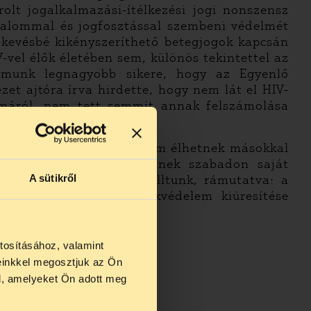
olt jogalkalmazási-ítélkezési jogi nonszensz
atalommal és jogfosztással szembeni védelmét
e kevésbé kikényszeríthető betegjogok kapcsán
-vel élők életében sem, különös tekintettel az
ramunk legnagyobb sikere, hogy az Egyenlő
t ajtóra írva hirdette, hogy nem lát el HIV-
lémáról, nem tett semmit annak felszámolása
yatékos emberek ma még nem élhetnek másokkal
atalban és nem dönthetnek szabadon saját
A sütikről
lúziójával is vitába szálltunk, rámutatva: a
e, valamint a civil érdekvédelem kiüresítése
tosításához, valamint
einkkel megosztjuk az Ön
us 27 és
l, amelyeket Ön adott meg
us 25-én
n ezidő