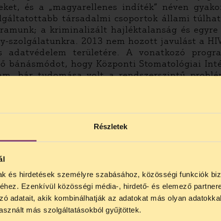
eket, és a „magyarellenes indíték” néven gyakor
zolgáltatottabb társadalmi csoportok állami túlh
gramunk; a kriminalizált hajléktalanság és egyr
ly-szolgálatunkra. 2013 nem hozott javulást a HIV
és adatvédelem területére. A vonatkozó prog
 bánásmódot, hogy Központi Stomatológiai Intéze
állam, bár tudomása volt a rendszerszintű prob
en is reflektált arra a problémára, hogy a fog
ágon, nem vehetnek részt a közös döntéshoz
Részletek
alom által vallott, „Drogmentes Magyarország” il
a felvilágosítás és ártalomcsökkentés leépítés
 jár.
ál
tő
.
mak és hirdetések személyre szabásához, közösségi funkciók biz
NOS JOGSEGÉLY SZÜNET!
hez. Ezenkívül közösségi média-, hirdető- és elemező partner
lődő, Tájékoztatjuk, hogy
telefonos jogsegélyünk júli
zó adatait, akik kombinálhatják az adatokat más olyan adatokka
4 között szünetel
. Az első telefonos jogsegély
auguszt
sznált más szolgáltatásokból gyűjtöttek.
s 15 óra között lesz
. A
jogsegely@tasz.hu
email címe