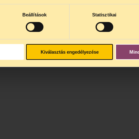
 minket.
Beállítások
Statisztikai
Kiválasztás engedélyezése
Min