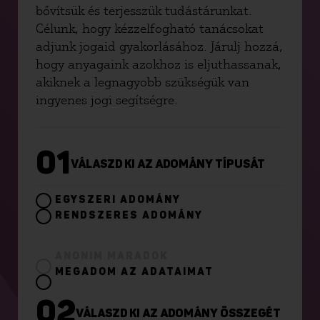
bővítsük és terjesszük tudástárunkat.
Célunk, hogy kézzelfogható tanácsokat
adjunk jogaid gyakorlásához. Járulj hozzá,
hogy anyagaink azokhoz is eljuthassanak,
akiknek a legnagyobb szükségük van
ingyenes jogi segítségre.
01
VÁLASZD KI AZ ADOMÁNY TÍPUSÁT
EGYSZERI ADOMÁNY
RENDSZERES ADOMÁNY
ANONIM MARADOK
MEGADOM AZ ADATAIMAT
02
VÁLASZD KI AZ ADOMÁNY ÖSSZEGÉT