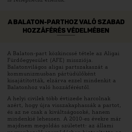
A BALATON-PARTHOZ VALÓ SZABAD
HOZZÁFÉRÉS VÉDELMÉBEN
A Balaton-part közkincssé tétele az Aligai
Fürdőegyesület (AFE) missziója.
Balatonvilágos aligai partszakaszát a
kommunizmusban pártüdülőként
kisajátították, elzárva ezzel mindenkit a
Balatonhoz való hozzáféréstől.
A helyi civilek több évtizede harcolnak
azért, hogy újra visszakaphassák a partot,
és az ne csak a kiváltságosoké, hanem
mindenkié lehessen. A 2010-es évekre már
majdnem megoldás született: az állami