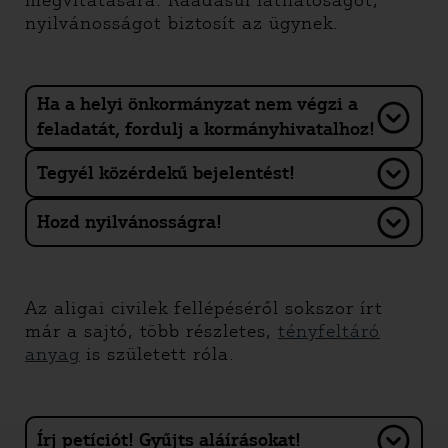
megvitatására. Ráadásul láthatóságot,
nyilvánosságot biztosít az ügynek.
Ha a helyi önkormányzat nem végzi a
feladatát, fordulj a kormányhivatalhoz!
Tegyél közérdekű bejelentést!
Hozd nyilvánosságra!
Az aligai civilek fellépéséről sokszor írt
már a sajtó, több részletes,
tényfeltáró
anyag
is született róla.
Írj petíciót! Gyűjts aláírásokat!