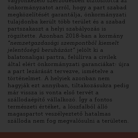
vagyonkezelő szerződésben biztosította az
önkormányzatot arról, hogy a part szabad
megközelítését garantálja, önkormányzati
tulajdonba került több terület és a szabad
partszakaszt a helyi szabályozás is
rögzítette. Azonban 2018-ban a kormány
“nemzetgazdasági szempontból kiemelt
jelentőségű beruházást”
jelölt ki a
balatonaligai partra, felülírva a civilek
által elért önkormányzati garanciákat: újra
a part lezárását tervezve, ismételve a
történelmet. A helyiek azonban nem
hagyják ezt annyiban, tiltakozásukra pedig
már vissza is vonta első tervét a
szállodaépítő vállalkozó. Így a fontos
természeti értéket, a löszfalból álló
magaspartot veszélyeztető hatalmas
szálloda nem fog megvalósulni a területen.