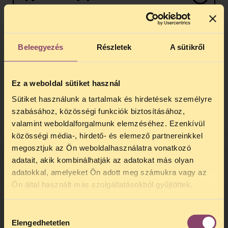
Az AFE a 2020-as települési közgyűlésen
Beleegyezés
Részletek
A sütikről
Balatonvilágos polgármesterének
fogalmazta meg petícióját (hogy
önkormányzati eszközökkel lépjen fel a
Ez a weboldal sütiket használ
part védelmében): a helyszínen 3000
aláírást gyűjtött hozzá,
online pedig
Sütiket használunk a tartalmak és hirdetések személyre
további több mint 7000 aláírást.
szabásához, közösségi funkciók biztosításához,
valamint weboldalforgalmunk elemzéséhez. Ezenkívül
közösségi média-, hirdető- és elemező partnereinkkel
megosztjuk az Ön weboldalhasználatra vonatkozó
Csatlakozz a STOP Kiemelt
adatait, akik kombinálhatják az adatokat más olyan
beruházások kampányhoz!
adatokkal, amelyeket Ön adott meg számukra vagy az
TELEFONOS JOGSEGÉLY
Ön által használt más szolgáltatásokból gyűjtöttek.
Szervezz tüntetést!
SZÜNET!
Hozzájárulás
Kedves érdeklődő, Tájékoztatjuk,
Elengedhetetlen
kiválasztása
hogy
telefonos jogsegélyünk július 27 és