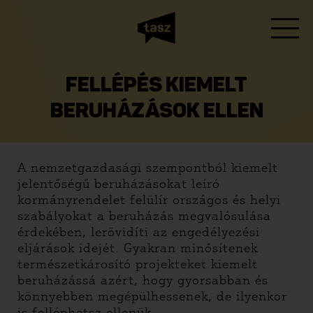
FELLÉPÉS KIEMELT
BERUHÁZÁSOK ELLEN
A nemzetgazdasági szempontból kiemelt
jelentőségű beruházásokat leíró
kormányrendelet felülír országos és helyi
szabályokat a beruházás megvalósulása
érdekében, lerövidíti az engedélyezési
eljárások idejét. Gyakran minősítenek
természetkárosító projekteket kiemelt
beruházássá azért, hogy gyorsabban és
könnyebben megépülhessenek, de ilyenkor
is felléphetsz ellenük.