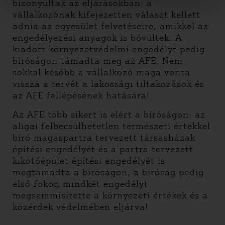
bizonyultak az eljárásokban: a
vállalkozónak kifejezetten választ kellett
adnia az egyesület felvetéseire, amikkel az
engedélyezési anyagok is bővültek. A
kiadott környezetvédelmi engedélyt pedig
bíróságon támadta meg az AFE. Nem
sokkal később a vállalkozó maga vonta
vissza a tervét a lakossági tiltakozások és
az AFE fellépésének hatására!
Az AFE több sikert is elért a bíróságon: az
aligai felbecsülhetetlen természeti értékkel
bíró magaspartra tervezett társasházak
építési engedélyét és a partra tervezett
kikötőépület építési engedélyét is
megtámadta a bíróságon, a bíróság pedig
első fokon mindkét engedélyt
megsemmisítette a környezeti értékek és a
közérdek védelmében eljárva!