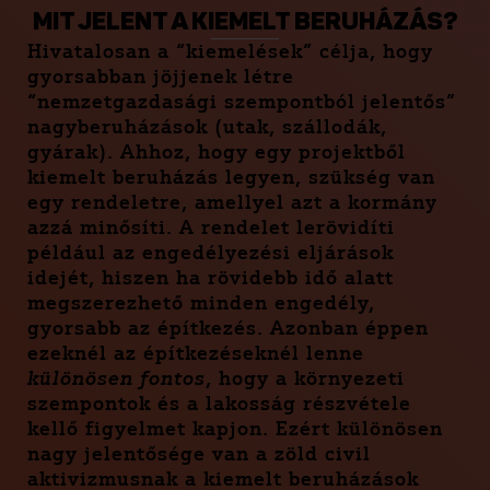
MIT JELENT A KIEMELT BERUHÁZÁS?
Hivatalosan a “kiemelések” célja, hogy
gyorsabban jöjjenek létre
“nemzetgazdasági szempontból jelentős”
nagyberuházások (utak, szállodák,
gyárak). Ahhoz, hogy egy projektből
kiemelt beruházás legyen, szükség van
egy rendeletre, amellyel azt a kormány
azzá minősíti. A rendelet lerövidíti
például az engedélyezési eljárások
idejét, hiszen ha rövidebb idő alatt
megszerezhető minden engedély,
gyorsabb az építkezés. Azonban éppen
ezeknél az építkezéseknél lenne
különösen fontos
, hogy a környezeti
szempontok és a lakosság részvétele
kellő figyelmet kapjon. Ezért különösen
nagy jelentősége van a zöld civil
aktivizmusnak a kiemelt beruházások