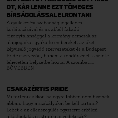
OT, KÁR LENNE EZT TÖMEGES
BÍRSÁGOLÁSSAL ELRONTANI
A gyülekezési szabadság jogellenes
korlátozásával és az abból fakadó
bizonytalansággal a kormány nemcsak az
alapjogaikat gyakorló embereket, az őket
képviselő jogvédő szervezeteket és a Budapest
Pride szervezőit, hanem a rendőrséget is szinte
lehetetlen helyzetbe hozta. A szombati
BŐVEBBEN
történelmi Budapest Pride a kormány minden
szándéka és próbálkozása ellenére óriási siker
lett, amelynek békés és biztonságos
megrendezéséhez a gyülekezési hatóság elmúlt
CSAKAZÉRTIS PRIDE
években megszokott szakszerű biztosítási
Mi történik akkor, ha egyre többen nem hisznek
munkája is elengedhetetlen volt.
abban, hogy a szabályokat be kell tartani?
Lehet-e az ellenszegülés egyszerre erkölcsi
állásfoglalás és stratégiai védekezés?