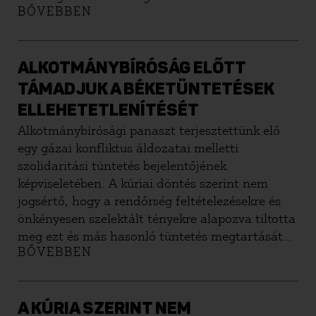
BŐVEBBEN
ALKOTMÁNYBÍRÓSÁG ELŐTT
TÁMADJUK A BÉKETÜNTETÉSEK
ELLEHETETLENÍTÉSÉT
Alkotmánybírósági panaszt terjesztettünk elő
egy gázai konfliktus áldozatai melletti
szolidaritási tüntetés bejelentőjének
képviseletében. A kúriai döntés szerint nem
jogsértő, hogy a rendőrség feltételezésekre és
önkényesen szelektált tényekre alapozva tiltotta
meg ezt és más hasonló tüntetés megtartását
BŐVEBBEN
is.
A KÚRIA SZERINT NEM