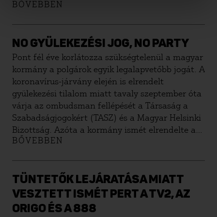
BŐVEBBEN
megtartott tüntetések rendőrségi kezelésével
összefüggésben. Tíz hónap hallgatás után az
ombudsman arról tájékoztatta a
kezdeményezőket, hogy nem indít vizsgálatot. A
NO GYÜLEKEZÉSI JOG, NO PARTY
civil jogvédők válaszlevélben hívják fel a
Pont fél éve korlátozza szükségtelenül a magyar
figyelmet arra, hogy a biztosnak a vizsgálatot le
kormány a polgárok egyik legalapvetőbb jogát. A
kellene folytatnia.
koronavírus-járvány elején is elrendelt
gyülekezési tilalom miatt tavaly szeptember óta
várja az ombudsman fellépését a Társaság a
Szabadságjogokért (TASZ) és a Magyar Helsinki
Bizottság. Azóta a kormány ismét elrendelte a
BŐVEBBEN
tilalmat, a büntetések szigorodtak, de az
ombudsmantól válasz nem érkezett.
TÜNTETŐK LEJÁRATÁSA MIATT
VESZTETT ISMÉT PERT A TV2, AZ
ORIGO ÉS A 888