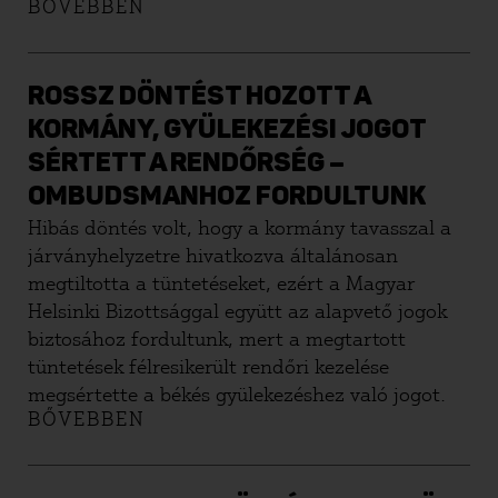
BŐVEBBEN
ROSSZ DÖNTÉST HOZOTT A
KORMÁNY, GYÜLEKEZÉSI JOGOT
SÉRTETT A RENDŐRSÉG –
OMBUDSMANHOZ FORDULTUNK
Hibás döntés volt, hogy a kormány tavasszal a
járványhelyzetre hivatkozva általánosan
megtiltotta a tüntetéseket, ezért a Magyar
Helsinki Bizottsággal együtt az alapvető jogok
biztosához fordultunk, mert a megtartott
tüntetések félresikerült rendőri kezelése
megsértette a békés gyülekezéshez való jogot.
BŐVEBBEN