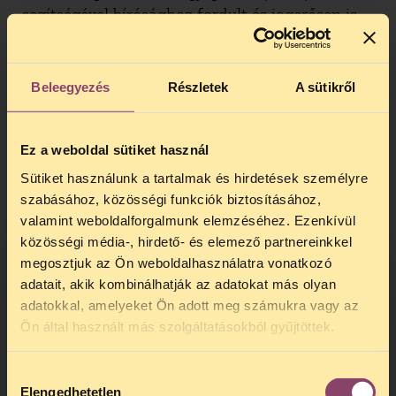
a Physicians for Human Rights (PHR), az
segítségével bírósághoz fordult és jogerősen is
International Network of Civil Liberties
pert nyert a propagandamédia ellen a
Organizations (INCLO), valamint az Omega
túlóratörvény elleni tüntetés két szervezője. A
Research Foundation együttműködésével
Fővárosi Ítélőtábla megállapította, hogy
készült.
Beleegyezés
Részletek
A sütikről
személyiségi jogaikban sértette meg őket a TV2,
amikor valótlanul híresztelte, hogy „rombolást
BŐVEBBEN
és pusztítást szerveztek békés tüntetés helyett”.
Ez a weboldal sütiket használ
Sütiket használunk a tartalmak és hirdetések személyre
szabásához, közösségi funkciók biztosításához,
TASZ-GYŐZELEM
valamint weboldalforgalmunk elemzéséhez. Ezenkívül
STRASBOURGBAN: ELŐZETES
közösségi média-, hirdető- és elemező partnereinkkel
megosztjuk az Ön weboldalhasználatra vonatkozó
VÉLELMEK ALAPJÁN NEM
adatait, akik kombinálhatják az adatokat más olyan
TILTHATTÁK VOLNA MEG A
adatokkal, amelyeket Ön adott meg számukra vagy az
TELEFONOS JOGSEGÉLY
TÜNTETÉST
Ön által használt más szolgáltatásokból gyűjtöttek.
Orbán Viktor háza előtt is tüntettek volna a
SZÜNET!
devizahitel-károsultak, a rendőrség azonban a
Hozzájárulás
Kedves érdeklődő, Tájékoztatjuk,
törvényben nem szereplő indokokra hivatkozva,
Elengedhetetlen
kiválasztása