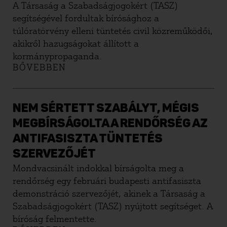
A Társaság a Szabadságjogokért (TASZ)
segítségével fordultak bírósághoz a
túlóratörvény elleni tüntetés civil közreműködői,
akikről hazugságokat állított a
kormánypropaganda.
BŐVEBBEN
NEM SÉRTETT SZABÁLYT, MÉGIS
MEGBÍRSÁGOLTA A RENDŐRSÉG AZ
ANTIFASISZTA TÜNTETÉS
SZERVEZŐJÉT
Mondvacsinált indokkal bírságolta meg a
rendőrség egy februári budapesti antifasiszta
demonstráció szervezőjét, akinek a Társaság a
Szabadságjogokért (TASZ) nyújtott segítséget. A
bíróság felmentette.