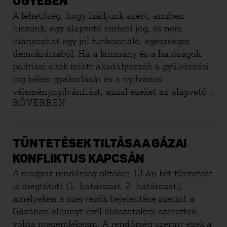
ÜGYÉBEN
közügyekről.
A lehetőség, hogy kiálljunk azért, amiben
hiszünk, egy alapvető emberi jog, és nem
hiányozhat egy jól funkcionáló, egészséges
demokráciából. Ha a kormány és a hatóságok
politikai okok miatt akadályozzák a gyülekezési
jog békés gyakorlását és a nyilvános
véleménynyilvánítást, azzal ezeket az alapvető
BŐVEBBEN
emberi jogokat támadják.
TÜNTETÉSEK TILTÁSA A GÁZAI
KONFLIKTUS KAPCSÁN
A magyar rendőrség október 13-án két tüntetést
is megtiltott (1. határozat, 2. határozat),
amelyeken a szervezők bejelentése szerint a
Gázában elhunyt civil áldozatokról szerettek
volna megemlékezni. A rendőrség szerint ezek a