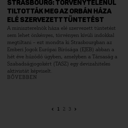
STRASBOURG: TÖRVÉNYTELENÜL
TILTOTTÁK MEG AZ ORBÁN HÁZA
ELÉ SZERVEZETT TÜNTETÉST
A miniszterelnök háza elé szervezett tüntetést
sem lehet önkényes, törvényen kívüli indokkal
megtiltani – ezt mondta ki Strasbourgban az
Emberi Jogok Európai Bírósága (EJEB) abban a
hét éve húzódó ügyben, amelyben a Társaság a
Szabadságjogokért (TASZ) egy devizahiteles
aktivistát képviselt.
BŐVEBBEN
1
2
3