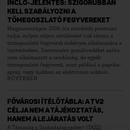
jelentős részét a 2018-ban elfogadott új
INCLO-JELENTÉS: SZIGORÚBBAN
gyülekezési törvény sem orvosolta. A Karmelita
KELL SZABÁLYOZNI A
elkordonozása ma is akadályozza a
TÖMEGOSZLATÓ FEGYVEREKET
miniszterelnökség épülete előtti demonstráció
Magyarországon 2006 óta mindenki pontosan
lehetőségét, miközben a kordon jogszerűsége
tudja, milyen súlyos sérüléseket tud okozni a
évek óta tisztázatlan.
tömegoszlató fegyverek önkényes alkalmazása a
tüntetéseken. Szerencsére gumilövedéket azóta
nem alkalmazott a rendőrség, de egyéb
tömegoszlató fegyverek, mint például a paprika-
spray, vagy újabban az elektromos sokkoló
BŐVEBBEN
bármikor előkerülhetnek a politikai
demonstrációkon is. A tüntetések karhatalmi
leverése azonban súlyos egészségügyi és emberi
jogi károkat okozhat – mutat rá a tömegoszlató
FŐVÁROSI ÍTÉLŐTÁBLA: A TV2
fegyverekről szóló eddigi legátfogóbb kutatás, a
CÉLJA NEM A TÁJÉKOZTATÁS,
Lethal in Disguise 2: How Crowd-Control
HANEM A LEJÁRATÁS VOLT
Weapons Impact Health and Human Rights, ami
A Társaság a Szabadságjogokért (TASZ)