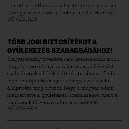
tüntetések a Hamász palesztin terrorszervezet
támogatásáról szóltak volna, mert a Hamász
BŐVEBBEN
vezetője éppen erre a péntekre hívta fel a világ
muszlimjait Izrael elleni haragjuk
kinyilvánítására. A tiltás alapjául a rendőrség
arra hivatkozott, hogy a jelenleg is zajló háború
TÖBB JOGI BIZTOSÍTÉKOT A
fényében a tüntetések közvetlenül
GYÜLEKEZÉS SZABADSÁGÁHOZ!
veszélyeztetnék a közrendet és a
Magyarország továbbra sem gondoskodik arról,
közbiztonságot, és nem garantálható az sem,
hogy köztereink nyitva álljanak a gyülekezési
hogy egy esetleges ellentüntetés esetén nem
szabadságukkal élők előtt. A strasbourgi Emberi
alakul ki konfliktus.
Jogok Európai Bírósága tizenegy évvel ezelőtt
állapította meg először, hogy a magyar állam
megsértette a gyülekezési szabadságot, mert a
hatóságok törvényes alap és megfelelő
BŐVEBBEN
jogorvoslat nélkül zárták el a polgárokat a
demonstráció lehetőségétől. Azóta tovább
szaporodtak a hasonló ügyek, és a problémák