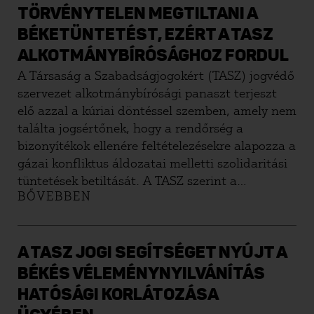
TÖRVÉNYTELEN MEGTILTANI A
BÉKETÜNTETÉST, EZÉRT A TASZ
ALKOTMÁNYBÍRÓSÁGHOZ FORDUL
A Társaság a Szabadságjogokért (TASZ) jogvédő
szervezet alkotmánybírósági panaszt terjeszt
elő azzal a kúriai döntéssel szemben, amely nem
találta jogsértőnek, hogy a rendőrség a
bizonyítékok ellenére feltételezésekre alapozza a
gázai konfliktus áldozatai melletti szolidaritási
tüntetések betiltását. A TASZ szerint a
BŐVEBBEN
rendőrség és a Kúria döntése azt jelenti, hogy
ma Magyarországon nincs lehetőség a palesztin
civil áldozatok melletti szolidaritásból és a
békéért tüntetni. A jogvédő szervezet rámutat,
A TASZ JOGI SEGÍTSÉGET NYÚJT A
hogy a döntés alapján tüntetésen most csak
BÉKÉS VÉLEMÉNYNYILVÁNÍTÁS
egyféle véleményt lehet kifejezni, így azonban
HATÓSÁGI KORLÁTOZÁSA
nem lehetséges a valódi párbeszéd a