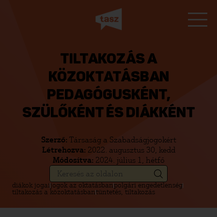
TILTAKOZÁS A
KÖZOKTATÁSBAN
PEDAGÓGUSKÉNT,
SZÜLŐKÉNT ÉS DIÁKKÉNT
Szerző:
Társaság a Szabadságjogokért
Létrehozva:
2022. augusztus 30, kedd
Módosítva:
2024. július 1, hétfő
diákok jogai
jogok az oktatásban
polgári engedetlenség
tiltakozás a közoktatásban
tüntetés, tiltakozás