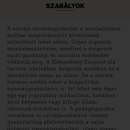
SZABÁLYOK
A sztrájk nyomásgyakorlás a munkáltatóra,
mellyel meghatározott követelések
teljesítését lehet elérni. Olyan jogszerű
munkabeszüntetés, amellyel a dolgozók
saját gazdasági és szociális érdekeiket
védhetik meg. A Klebersberg Központ alá
tartozó iskolákban dolgozók esetében ez a
munkáltató maga az állam. De a sztrájk
hatásos eszköz lehet a közpolitikai
nyomásgyakorlásra is: fel lehet vele lépni
egy-egy jogszabály módosítása, hatályon
kívül helyezése vagy átfogó állami
reformok érdekében is. A pedagógusokra
vonatkozó új sztrájkszabályok viszont
gyakorlatilag ellehetetlenítik a valós
dolgozói nyomásgyakorlást, olyan magas