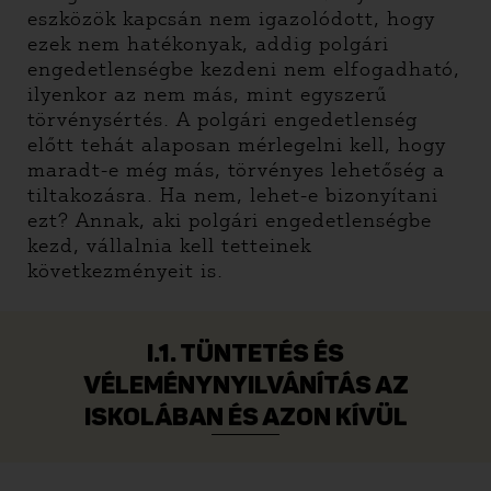
eszközök kapcsán nem igazolódott, hogy
ezek nem hatékonyak, addig polgári
engedetlenségbe kezdeni nem elfogadható,
ilyenkor az nem más, mint egyszerű
törvénysértés. A polgári engedetlenség
előtt tehát alaposan mérlegelni kell, hogy
maradt-e még más, törvényes lehetőség a
tiltakozásra. Ha nem, lehet-e bizonyítani
ezt? Annak, aki polgári engedetlenségbe
kezd, vállalnia kell tetteinek
következményeit is.
I.1. TÜNTETÉS ÉS
VÉLEMÉNYNYILVÁNÍTÁS AZ
ISKOLÁBAN ÉS AZON KÍVÜL