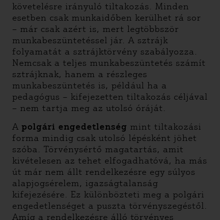
követelésre irányuló tiltakozás. Minden
esetben csak munkaidőben kerülhet rá sor
– már csak azért is, mert legtöbbször
munkabeszüntetéssel jár. A sztrájk
folyamatát a sztrájktörvény szabályozza.
Nemcsak a teljes munkabeszüntetés számít
sztrájknak, hanem a részleges
munkabeszüntetés is, például ha a
pedagógus – kifejezetten tiltakozás céljával
– nem tartja meg az utolsó óráját.
A
polgári engedetlenség
mint tiltakozási
forma mindig csak utolsó lépésként jöhet
szóba. Törvénysértő magatartás, amit
kivételesen az tehet elfogadhatóvá, ha más
út már nem állt rendelkezésre egy súlyos
alapjogsérelem, igazságtalanság
kifejezésére. Ez különbözteti meg a polgári
engedetlenséget a puszta törvényszegéstől.
Amíg a rendelkezésre álló törvényes