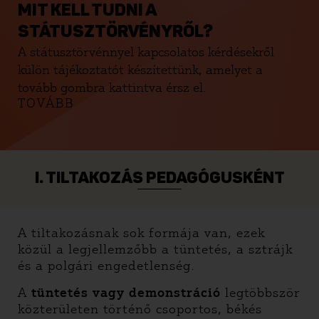
MIT KELL TUDNI A
STÁTUSZTÖRVÉNYRŐL?
A státusztörvénnyel kapcsolatos kérdésekről
külön tájékoztatót készítettünk, amelyet a
tovább gombra kattintva érsz el.
TOVÁBB
I. TILTAKOZÁS PEDAGÓGUSKÉNT
A tiltakozásnak sok formája van, ezek
közül a legjellemzőbb a tüntetés, a sztrájk
és a polgári engedetlenség.
A
tüntetés vagy demonstráció
legtöbbször
közterületen történő csoportos, békés