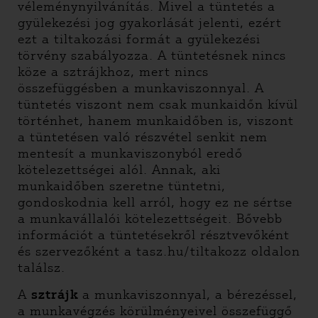
véleménynyilvánítás. Mivel a tüntetés a
gyülekezési jog gyakorlását jelenti, ezért
ezt a tiltakozási formát a gyülekezési
törvény szabályozza. A tüntetésnek nincs
köze a sztrájkhoz, mert nincs
összefüggésben a munkaviszonnyal. A
tüntetés viszont nem csak munkaidőn kívül
történhet, hanem munkaidőben is, viszont
a tüntetésen való részvétel senkit nem
mentesít a munkaviszonyból eredő
kötelezettségei alól. Annak, aki
munkaidőben szeretne tüntetni,
gondoskodnia kell arról, hogy ez ne sértse
a munkavállalói kötelezettségeit. Bővebb
információt a tüntetésekről résztvevőként
és szervezőként a tasz.hu/tiltakozz oldalon
találsz.
A
sztrájk
a munkaviszonnyal, a bérezéssel,
a munkavégzés körülményeivel összefüggő