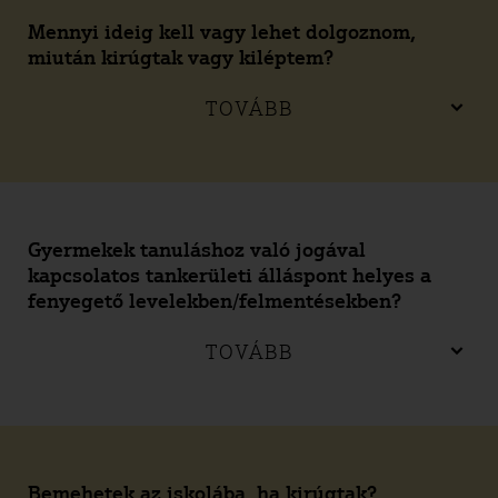
Mennyi ideig kell vagy lehet dolgoznom,
miután kirúgtak vagy kiléptem?
TOVÁBB
Gyermekek tanuláshoz való jogával
kapcsolatos tankerületi álláspont helyes a
fenyegető levelekben/felmentésekben?
TOVÁBB
Bemehetek az iskolába, ha kirúgtak?