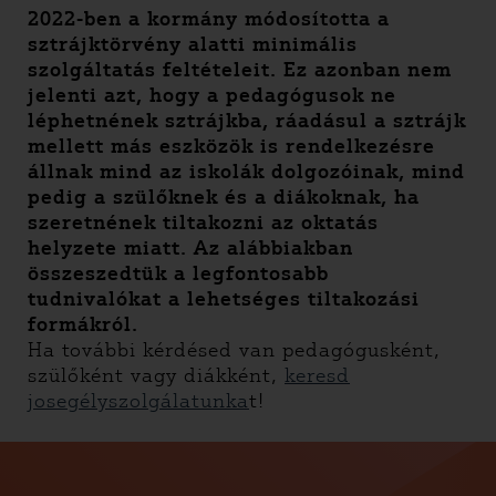
2022-ben a kormány módosította a
sztrájktörvény alatti minimális
szolgáltatás feltételeit. Ez azonban nem
jelenti azt, hogy a pedagógusok ne
léphetnének sztrájkba, ráadásul a sztrájk
mellett más eszközök is rendelkezésre
állnak mind az iskolák dolgozóinak, mind
pedig a szülőknek és a diákoknak, ha
szeretnének tiltakozni az oktatás
helyzete miatt. Az alábbiakban
összeszedtük a legfontosabb
tudnivalókat a lehetséges tiltakozási
formákról.
Ha további kérdésed van pedagógusként,
szülőként vagy diákként,
keresd
josegélyszolgálatunka
t!