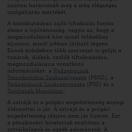
szinten határozzák meg a még elégséges
szolgáltatás mértékét.
A közoktatásban zajló tiltakozás fontos
eleme a nyilvánosság, vagyis az, hogy a
megmozdulások híre minél többekhez
eljusson, minél jobban látható legyen.
Ennek érdekében több szervezet is gyűjti a
tanárok, diákok, szülők tiltakozására,
megmozdulásaira vonatkozó
információkat: a
Pedagógusok
Demokratikus Szakszervezete
(PDSZ), a
Pedagógusok Szakszervezete
(PSZ) és a
Tanítanék Mozgalom.
A sztrájk és a polgári engedetlenség anyagi
áldozattal is jár. A sztrájk és a polgári
engedetlenség idejére nem jár fizetés. Ezt
a pénzkiesést hivatottak enyhíteni a
sztrájkalapok és egyéb adományok. A