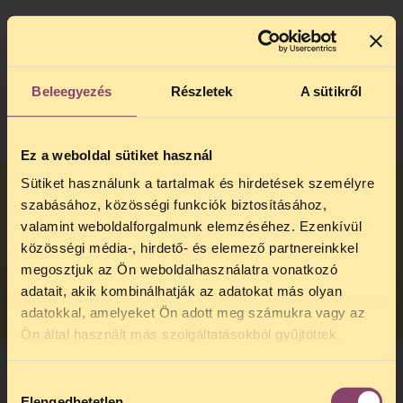
Megvonható-e egész napra a munkabér,
illetmény és más juttatás a sztrájkolóktól?
Beleegyezés
Részletek
A sütikről
TOVÁBB
Ez a weboldal sütiket használ
Sütiket használunk a tartalmak és hirdetések személyre
szabásához, közösségi funkciók biztosításához,
Érheti-e a díjazás megvonásán kívül más
valamint weboldalforgalmunk elemzéséhez. Ezenkívül
retorzió a sztrájkolókat?
közösségi média-, hirdető- és elemező partnereinkkel
megosztjuk az Ön weboldalhasználatra vonatkozó
TOVÁBB
adatait, akik kombinálhatják az adatokat más olyan
adatokkal, amelyeket Ön adott meg számukra vagy az
TELEFONOS JOGSEGÉLY
Ön által használt más szolgáltatásokból gyűjtöttek.
SZÜNET!
Hozzájárulás
Kedves érdeklődő, Tájékoztatjuk,
Szünetel-e a társadalombiztosítás (TB) a
Elengedhetetlen