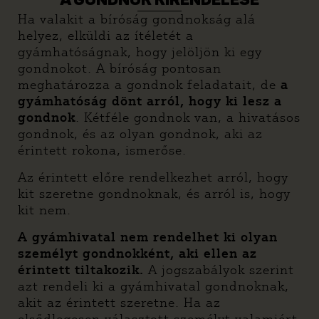
A GONDNOK KIRENDELÉSE
Ha valakit a bíróság gondnokság alá
helyez, elküldi az ítéletét a
gyámhatóságnak, hogy jelöljön ki egy
gondnokot. A bíróság pontosan
meghatározza a gondnok feladatait, de
a
gyámhatóság dönt arról, hogy ki lesz a
gondnok
. Kétféle gondnok van, a hivatásos
gondnok, és az olyan gondnok, aki az
érintett rokona, ismerőse.
Az érintett előre rendelkezhet arról, hogy
kit szeretne gondnoknak, és arról is, hogy
kit nem.
A gyámhivatal nem rendelhet ki olyan
személyt gondnokként, aki ellen az
érintett tiltakozik.
A jogszabályok szerint
azt rendeli ki a gyámhivatal gondnoknak,
akit az érintett szeretne. Ha az