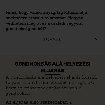
Félek, hogy valaki anyagilag kihasználja
segítségre szoruló rokonomat. Hogyan
védhetem meg őt és a családi vagyont
gondnokság nélkül?
TOVÁBB
GONDNOKSÁG ALÁ HELYEZÉSI
ELJÁRÁS
A gondnokság alá helyezési eljárás hosszú
folyamat, ahol több lépcsőben vizsgálják,
hogy az érintettnek szüksége van-e
gondnokra.
Az eljárás első szakaszában
a