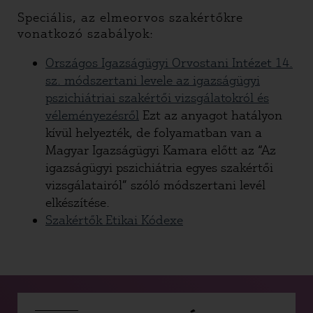
Speciális, az elmeorvos szakértőkre
vonatkozó szabályok:
Országos Igazságügyi Orvostani Intézet 14.
sz. módszertani levele az igazságügyi
pszichiátriai szakértői vizsgálatokról és
véleményezésről
Ezt az anyagot hatályon
kívül helyezték, de folyamatban van a
Magyar Igazságügyi Kamara előtt az “Az
igazságügyi pszichiátria egyes szakértői
vizsgálatairól” szóló módszertani levél
elkészítése.
Szakértők Etikai Kódexe