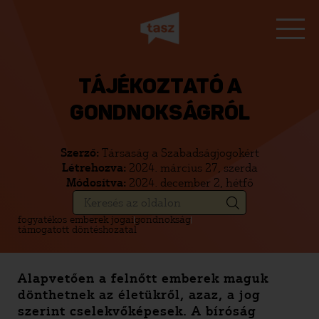
TÁJÉKOZTATÓ A
GONDNOKSÁGRÓL
Szerző:
Társaság a Szabadságjogokért
Létrehozva:
2024. március 27, szerda
Módosítva:
2024. december 2, hétfő
fogyatékos emberek jogai
gondnokság
támogatott döntéshozatal
Alapvetően a felnőtt emberek maguk
dönthetnek az életükről, azaz, a jog
szerint cselekvőképesek. A bíróság