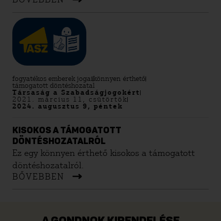
fogyatékos emberek jogai
könnyen érthető
támogatott döntéshozatal
Társaság a Szabadságjogokért
2021. március 11, csütörtök
2024. augusztus 9, péntek
KISOKOS A TÁMOGATOTT
DÖNTÉSHOZATALRÓL
Ez egy könnyen érthető kisokos a támogatott
döntéshozatalról.
BŐVEBBEN