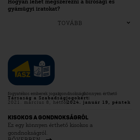
Hogyan lehet megszerezni a bírósági és
gyámügyi iratokat?
TOVÁBB
fogyatékos emberek jogai
gondnokság
könnyen érthető
Társaság a Szabadságjogokért
2021. március 8, hétfő
2024. január 19, péntek
KISOKOS A GONDNOKSÁGRÓL
Ez egy könnyen érthető kisokos a
gondnokságról.
BŐVEBBEN