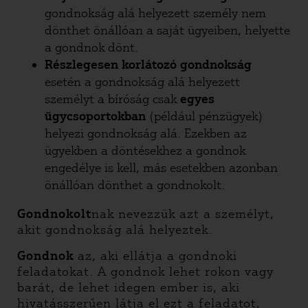
gondnokság alá helyezett személy nem
dönthet önállóan a saját ügyeiben, helyette
a gondnok dönt.
Részlegesen korlátozó gondnokság
esetén a gondnokság alá helyezett
személyt a bíróság csak
egyes
ügycsoportokban
(például pénzügyek)
helyezi gondnokság alá. Ezekben az
ügyekben a döntésekhez a gondnok
engedélye is kell, más esetekben azonban
önállóan dönthet a gondnokolt.
Gondnokolt
nak nevezzük azt a személyt,
akit gondnokság alá helyeztek.
Gondnok
az, aki ellátja a gondnoki
feladatokat. A gondnok lehet rokon vagy
barát, de lehet idegen ember is, aki
hivatásszerűen látja el ezt a feladatot,