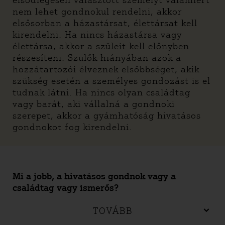
elsődlegesen választott személyt valamiért
nem lehet gondnokul rendelni, akkor
elsősorban a házastársat, élettársat kell
kirendelni. Ha nincs házastársa vagy
élettársa, akkor a szüleit kell előnyben
részesíteni. Szülők hiányában azok a
hozzátartozói élveznek elsőbbséget, akik
szükség esetén a személyes gondozást is el
tudnak látni. Ha nincs olyan családtag
vagy barát, aki vállalná a gondnoki
szerepet, akkor a gyámhatóság hivatásos
gondnokot fog kirendelni.
Mi a jobb, a hivatásos gondnok vagy a
családtag vagy ismerős?
TOVÁBB