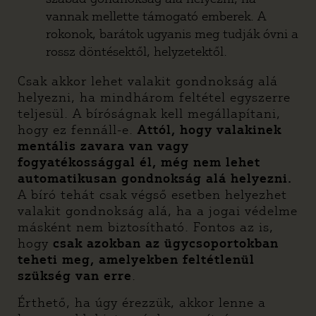
vannak mellette támogató emberek. A
rokonok, barátok ugyanis meg tudják óvni a
rossz döntésektől, helyzetektől.
Csak akkor lehet valakit gondnokság alá
helyezni, ha mindhárom feltétel egyszerre
teljesül. A bíróságnak kell megállapítani,
hogy ez fennáll-e.
Attól, hogy valakinek
mentális zavara van vagy
fogyatékossággal él, még nem lehet
automatikusan gondnokság alá helyezni.
A bíró tehát csak végső esetben helyezhet
valakit gondnokság alá, ha a jogai védelme
másként nem biztosítható. Fontos az is,
hogy
csak azokban az ügycsoportokban
teheti meg, amelyekben feltétlenül
szükség van erre
.
Érthető, ha úgy érezzük, akkor lenne a