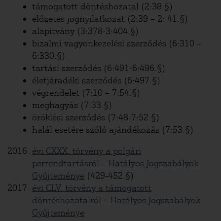
támogatott döntéshozatal (2:38.§)
előzetes jognyilatkozat (2:39 – 2: 41.§)
alapítvány (3:378-3:404.§)
bizalmi vagyonkezelési szerződés (6:310 –
6:330.§)
tartási szerződés (6:491-6:496.§)
életjáradéki szerződés (6:497.§)
végrendelet (7:10 – 7:54.§)
meghagyás (7:33.§)
öröklési szerződés (7:48-7:52.§)
halál esetére szóló ajándékozás (7:53.§)
évi CXXX. törvény a polgári
perrendtartásról – Hatályos Jogszabályok
Gyűjteménye
(429-452.§)
évi CLV. törvény a támogatott
döntéshozatalról – Hatályos Jogszabályok
Gyűjteménye