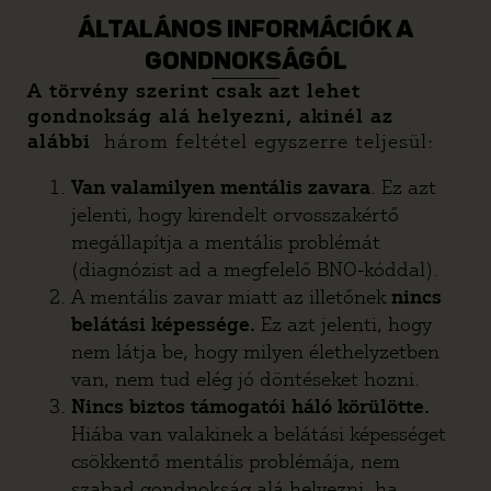
ÁLTALÁNOS INFORMÁCIÓK A
GONDNOKSÁGÓL
A törvény szerint csak azt lehet
gondnokság alá helyezni, akinél az
alábbi
három feltétel egyszerre teljesül:
Van valamilyen mentális zavara
. Ez azt
jelenti, hogy kirendelt orvosszakértő
megállapítja a mentális problémát
(diagnózist ad a megfelelő BNO-kóddal).
A mentális zavar miatt az illetőnek
nincs
belátási képessége.
Ez azt jelenti, hogy
nem látja be, hogy milyen élethelyzetben
van, nem tud elég jó döntéseket hozni.
Nincs biztos támogatói háló körülötte.
Hiába van valakinek a belátási képességet
csökkentő mentális problémája, nem
szabad gondnokság alá helyezni, ha