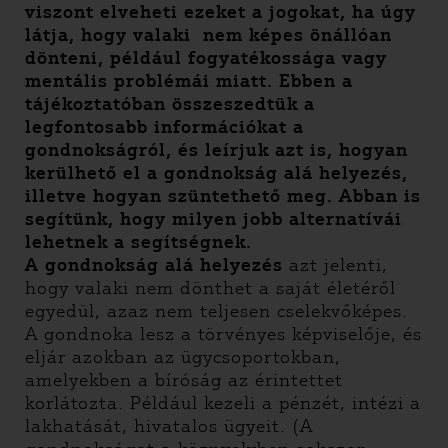
viszont elveheti ezeket a jogokat, ha úgy
látja, hogy valaki nem képes önállóan
dönteni, például fogyatékossága vagy
mentális problémái miatt. Ebben a
tájékoztatóban összeszedtük a
legfontosabb információkat a
gondnokságról, és leírjuk azt is, hogyan
kerülhető el a gondnokság alá helyezés,
illetve hogyan szüntethető meg. Abban is
segítünk, hogy milyen jobb alternatívái
lehetnek a segítségnek.
A gondnokság alá helyezés
azt jelenti,
hogy valaki nem dönthet a saját életéről
egyedül, azaz nem teljesen cselekvőképes.
A gondnoka lesz a törvényes képviselője, és
eljár azokban az ügycsoportokban,
amelyekben a bíróság az érintettet
korlátozta. Például kezeli a pénzét, intézi a
lakhatását, hivatalos ügyeit. (A