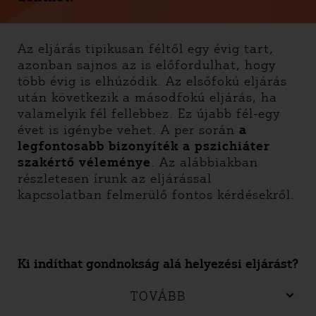
Az eljárás tipikusan féltől egy évig tart,
azonban sajnos az is előfordulhat, hogy
több évig is elhúzódik. Az elsőfokú eljárás
után következik a másodfokú eljárás, ha
valamelyik fél fellebbez. Ez újabb fél-egy
évet is igénybe vehet. A per során
a
legfontosabb bizonyíték a pszichiáter
szakértő véleménye
. Az alábbiakban
részletesen írunk az eljárással
kapcsolatban felmerülő fontos kérdésekről.
Ki indíthat gondnokság alá helyezési eljárást?
TOVÁBB