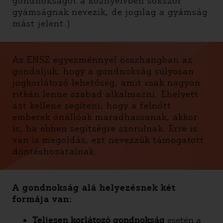
gondnokságot a köznyelvben sokszor
gyámságnak nevezik, de jogilag a gyámság
mást jelent.)
Az ENSZ egyezménnyel összhangban az
gondoljuk, hogy a gondnokság súlyosan
jogkorlátozó lehetőség, amit csak nagyon
ritkán lenne szabad alkalmazni. Ehelyett
azt kellene segíteni, hogy a felnőtt
emberek önállóak maradhassanak, akkor
is, ha ebben segítségre szorulnak. Erre is
van is megoldás, ezt nevezzük támogatott
döntéshozatalnak.
A gondnokság alá helyezésnek két
formája van:
Teljesen korlátozó gondnokság
esetén a