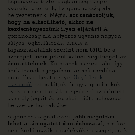
legnagyobb biztonságban segítségre
szoruló rokonunk, ha gondnokság alá
helyeztetnénk. Mégis,
azt tanácsoljuk,
hogy ha elkerülhető, akkor ne
kezdeményezzünk ilyen eljárást!
A
gondnokság alá helyezés ugyanis nagyon
súlyos jogkorlátozás, amely a
tapasztalataink szerint nem tölti be a
szerepét, nem jelent valódi segítséget az
érintetteknek
. Kutatások szerint, akit így
korlátoznak a jogaiban, annak romlik a
mentális teljesítménye.
Ügyfeleink
eseteiből
azt is látjuk, hogy a gondnokok
gyakran nem tudják megvédeni az érintett
személy jogait és érdekeit. Sőt, nehezebb
helyzetbe hozzák őket.
A gondnokságnál ezért
jobb megoldás
lehet a támogatott döntéshozatal
, amikor
nem korlátozzák a cselekvőképességet, csak