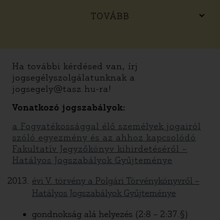
TOVÁBB
Ha további kérdésed van, írj
jogsegélyszolgálatunknak a
jogsegely@tasz.hu-ra!
Vonatkozó jogszabályok:
a Fogyatékossággal élő személyek jogairól
szóló egyezmény és az ahhoz kapcsolódó
Fakultatív Jegyzőkönyv kihirdetéséről –
Hatályos Jogszabályok Gyűjteménye
évi V. törvény a Polgári Törvénykönyvről –
Hatályos Jogszabályok Gyűjteménye
gondnokság alá helyezés (2:8 – 2:37.§)