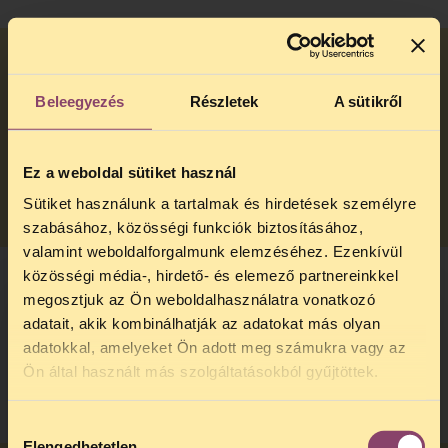
Mit tehetek, ha rokonommal, ismerősömmel
Beleegyezés
Részletek
A sütikről
szemben felmerül a gondnokság alá helyezési
eljárás és szeretném ezt elkerülni?
Ez a weboldal sütiket használ
TOVÁBB
Sütiket használunk a tartalmak és hirdetések személyre
szabásához, közösségi funkciók biztosításához,
valamint weboldalforgalmunk elemzéséhez. Ezenkívül
közösségi média-, hirdető- és elemező partnereinkkel
megosztjuk az Ön weboldalhasználatra vonatkozó
Mit tehetek, ha gondnokság alá akarnak
adatait, akik kombinálhatják az adatokat más olyan
helyezni, de szeretném ezt elkerülni?
adatokkal, amelyeket Ön adott meg számukra vagy az
TELEFONOS JOGSEGÉLY
Ön által használt más szolgáltatásokból gyűjtöttek.
TOVÁBB
SZÜNET!
Hozzájárulás
Kedves érdeklődő, Tájékoztatjuk,
Elengedhetetlen