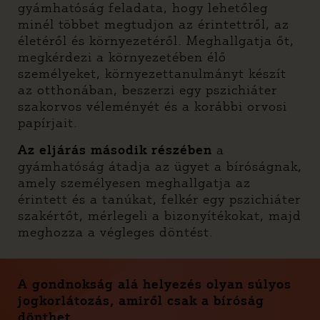
gyámhatóság feladata, hogy lehetőleg
minél többet megtudjon az érintettről, az
életéről és környezetéről. Meghallgatja őt,
megkérdezi a környezetében élő
személyeket, környezettanulmányt készít
az otthonában, beszerzi egy pszichiáter
szakorvos véleményét és a korábbi orvosi
papírjait.
Az eljárás második részében
a
gyámhatóság átadja az ügyet a bíróságnak,
amely személyesen meghallgatja az
érintett és a tanúkat, felkér egy pszichiáter
szakértőt, mérlegeli a bizonyítékokat, majd
meghozza a végleges döntést.
A gondnokság alá helyezés olyan súlyos
jogkorlátozás, amiről
csak a bíróság
dönthet
.