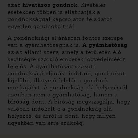
azaz
hivatásos gondnok
. Kivételes
esetekben többen is elláthatják a
gondnoksággal kapcsolatos feladatot
egyetlen gondnokoltnál.
A gondnoksági eljárásban fontos szerepe
van a gyámhatóságnak is.
A gyámhatóság
az az állami szerv, amely a területén élő
segítségre szoruló emberek jogvédelméért
felelős. A gyámhatóság szokott
gondnoksági eljárást indítani, gondnokot
kijelölni, illetve ő felelős a gondnok
munkájáért. A gondnokság alá helyezésről
azonban nem a gyámhatóság, hanem a
bíróság
dönt. A bíróság megvizsgálja, hogy
valóban indokolt-e a gondnokság alá
helyezés, és arról is dönt, hogy milyen
ügyekben van erre szükség.